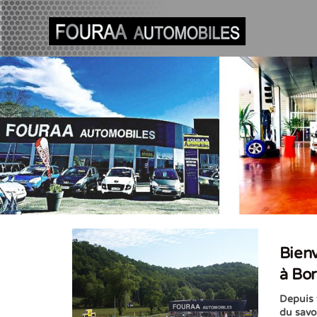
Bien
à Bo
Depuis t
du savoi