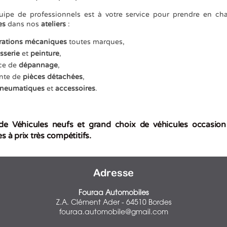
ipe de professionnels est à votre service pour prendre en ch
es
dans nos
ateliers
:
rations mécaniques
toutes marques,
sserie
et
peinture
,
ce de
dépannage
,
nte de
pièces détachées
,
neumatiques
et
accessoires
.
de Véhicules neufs et grand choix de véhicules occasion
 à prix très compétitifs.
Adresse
Fouraa Automobiles
Z.A. Clément Ader - 64510 Bordes
fouraa.automobile@gmail.com