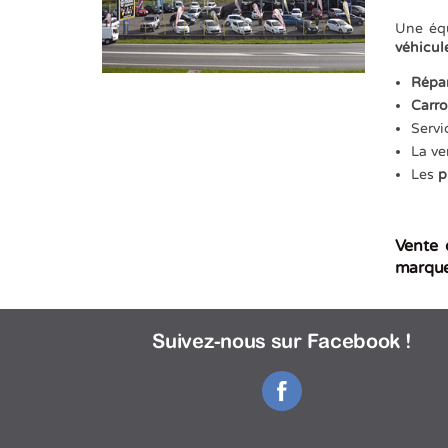
Une équ
véhicul
Répa
Carro
Servi
La ve
Les
p
Vente 
marques
Suivez-nous sur Facebook !